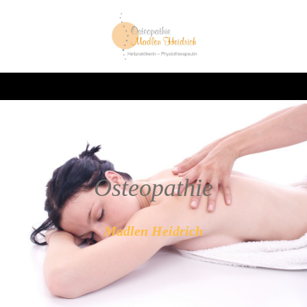
Oste
opathie
Madlen Heidrich