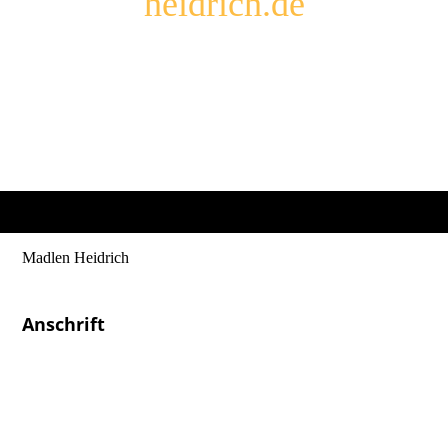
heidrich.de
Madlen Heidrich
Heilpraktikerin & Physiotherapeutin
Anschrift
Osteopathie
Madlen Heidrich
Glück-Auf-Straße 2a
08289 Schneeberg