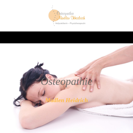
Oste
opathie
Madlen Heidrich