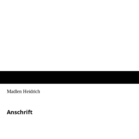
Madlen Heidrich
Heilpraktikerin & Physiotherapeutin
Anschrift
Osteopathie
Madlen Heidrich
Glück-Auf-Straße 2a
08289 Schneeberg