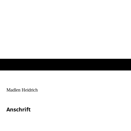
Madlen Heidrich
Heilpraktikerin & Physiotherapeutin
Anschrift
Osteopathie
Madlen Heidrich
Glück-Auf-Straße 2a