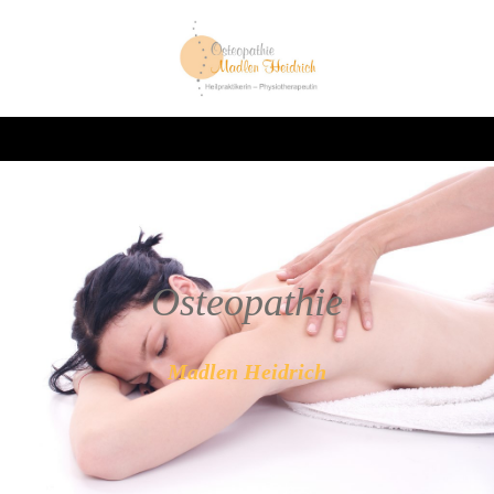
Oste
opathie
Madlen Heidrich